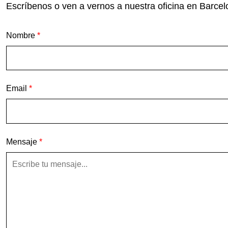
Escríbenos o ven a vernos a nuestra oficina en Barce
Nombre
*
C
Email
*
o
r
r
e
Mensaje
*
o
e
l
e
c
t
r