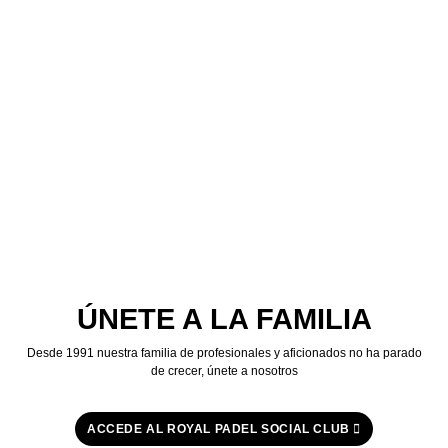
original
actual
era:
es:
€90,00.
€69,99.
ÚNETE A LA FAMILIA
Desde 1991 nuestra familia de profesionales y aficionados no ha parado
de crecer, únete a nosotros
ACCEDE AL ROYAL PADEL SOCIAL CLUB