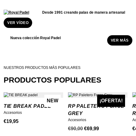
Desde 1991 creando palas de manera artesanal
VER VÍDEO
Nueva colección Royal Padel
VER MÁS
NUESTROS PRODUCTOS MÁS POPULARES
PRODUCTOS POPULARES
NEW
¡OFERTA!
TIE BREAK PADEL
RP PALETERO FORCE
R
Accesorios
GREY
Accesorios
A
€
19,95
El
El
€
90,00
€
69,99
€
precio
precio