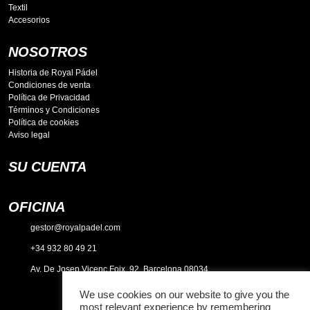
Textil
Accesorios
NOSOTROS
Historia de Royal Pádel
Condiciones de venta
Política de Privacidad
Términos y Condiciones
Política de cookies
Aviso legal
SU CUENTA
OFICINA
gestor@royalpadel.com
+34 932 80 49 21
Av. De Josep Vicenç Foix, 92. Barcelona 08034
We use cookies on our website to give you the
most relevant experience by remembering