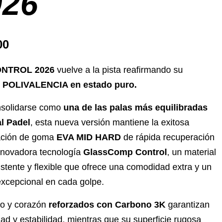
026
00
ONTROL 2026
vuelve a la pista reafirmando su
:
POLIVALENCIA en estado puro.
nsolidarse como
una de las palas más equilibradas
l Padel
, esta nueva versión mantiene la exitosa
ción de goma
EVA MID HARD
de rápida recuperación
nnovadora tecnología
GlassComp Control
, un material
stente y flexible que ofrece una comodidad extra y un
excepcional en cada golpe.
o y corazón
reforzados con Carbono 3K
garantizan
dad y estabilidad, mientras que su superficie rugosa