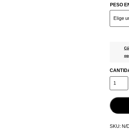
PESO E
Có
op
CANTID
Royal
Padel
R
Control
2026
cantidad
SKU:
N/