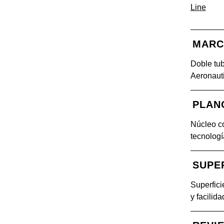
Line
MAR
Doble tub
Aeronaut
PLAN
Núcleo c
tecnolog
SUPE
Superfici
y facilid