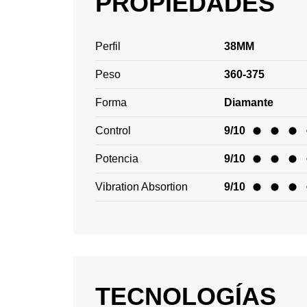
PROPIEDADES
Perfil
38MM
Peso
360-375
Forma
Diamante
Control
9/10
Potencia
9/10
Vibration Absortion
9/10
TECNOLOGÍAS