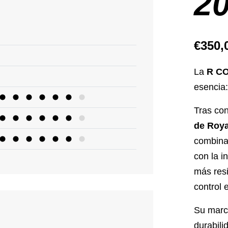
2
€
350,
La
R C
esencia
Tras co
de Roya
combina
con la i
más resi
control 
Su marc
durabili