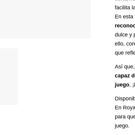
facilita
En esta
reconoc
dulce y 
ello, c
que refl
Así que,
capaz d
juego
, 
Disponi
En Roya
para que
juego.