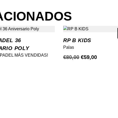
ACIONADOS
ADEL 36
RP B KIDS
Palas
ARIO POLY
 PADEL MÁS VENDIDAS!
El
El
€
80,00
€
59,00
precio
precio
original
actual
era:
es:
€80,00.
€59,00.