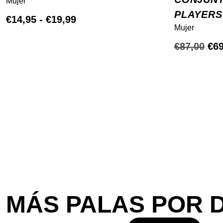
Mujer
PLAYERS
Rango
€
14,95
-
€
19,99
Mujer
de
El
€
87,00
€
69
precios:
pre
desde
ori
€14,95
era
hasta
€87
€19,99
MÁS PALAS POR 