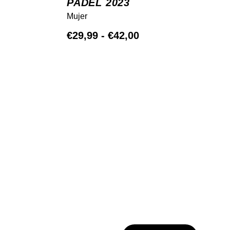
PADEL 2023
Mujer
Rango
€
29,99
-
€
42,00
de
precios:
desde
€29,99
hasta
€42,00