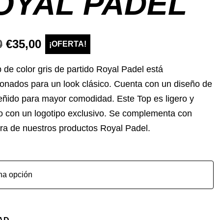
OYAL PADEL
El
El
0
€
35,00
¡OFERTA!
precio
precio
 de color gris de partido Royal Padel está
original
actual
onados para un look clásico. Cuenta con un diseño de
eñido para mayor comodidad. Este Top es ligero y
era:
es:
o con un logotipo exclusivo. Se complementa con
€40,00.
€35,00.
ra de nuestros productos Royal Padel.