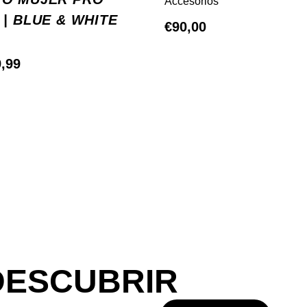
Accesorios
 | BLUE & WHITE
€
90,00
El
,99
cio
precio
ginal
actual
:
es:
,00.
€69,99.
DESCUBRIR