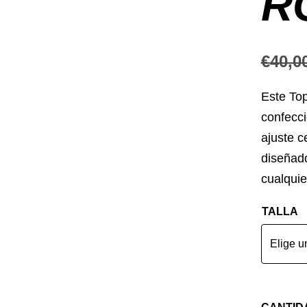
R
€
40,0
Este Top
confecci
ajuste c
diseñad
cualquie
TALLA