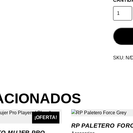
CANTID
Top
Gris
de
Partido
Royal
Padel
cantidad
SKU:
N/
ACIONADOS
¡OFERTA!
NEW
RP PALETERO FOR
O MUJER PRO