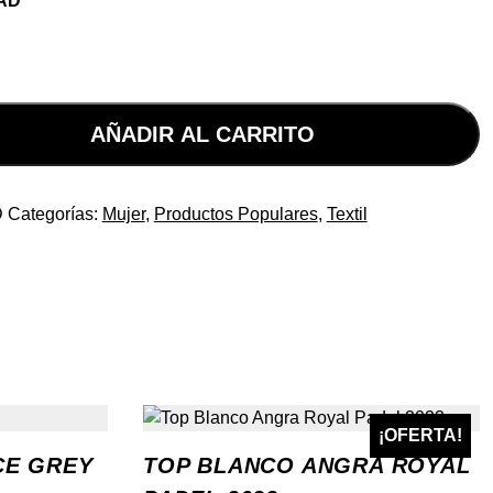
AD
AÑADIR AL CARRITO
D
Categorías:
Mujer
,
Productos Populares
,
Textil
¡OFERTA!
CE GREY
TOP BLANCO ANGRA ROYAL