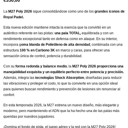
€
350,00
La
M27 Poly 2026
sigue consolidándose como uno de los
grandes iconos de
Royal Padel.
Esta nueva edición mantiene intacta la esencia que la convirtió en un
auténtico referente en las pistas:
una pala TOTAL,
equilibrada y con un
rendimiento excepcional tanto en defensa como en ataque. En su interior,
incorpora g
oma blanda de Polietileno de alta densidad
, combinada con una
estructura
100 % en Carbono 3K
en marco y caras, para ofrecer una
sensación única de control, potencia y durabilidad.
Con su
forma redonda y balance medio
, la
M27 Poly 2026 proporciona una
manejabilidad exquisita y un equilibrio perfecto entre potencia y precisión.
Además, integra las
tecnologías Shock Absorption
, diseñadas para reducir
las vibraciones y proteger el codo, lo que la convierte en una opción ideal
para quienes buscan rendimiento y prevención de lesiones sin renunciar al
confort.
En esta temporada 2026, la M27 estrena un nuevo diseño, más elegante y
moderno, pero manteniendo el ADN que la ha hecho una de las palas más
queridas por nuestros jugadores.
¡Domina el fondo de pista, el juego aéreo y la red con la M27 Poly 2026!