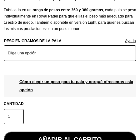
Fabricada en un
rango de pesos entre 360 y 380 gramos
, cada pala se pesa
individualmente en Royal Padel para que elijas el peso más adecuado para
tu estilo de juego. También disponible en versión Light, para quienes buscan
las mismas prestaciones con un peso menor.
PESO EN GRAMOS DE LA PALA
Ayuda
Cómo elegir un peso para tu pala y porqué ofrecemos esta
opción
CANTIDAD
Royal
Padel
M27
Poly
2026
AÑADIR AL CARRITO
cantidad