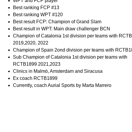
WPT and FCP player
Best ranking FCP #13
Best ranking WPT #120
Best result FCP: Champion of Grand Slam
Best result in WPT: Main draw challenger BCN
Champion of Catalonia 1st division per teams with RCT
2019,2020, 2022
Champion of Spain 2ond division per teams with RCTB
Sub Champion of Catalonia 1st division per teams with
RCTB1899 2021,2023
Clinics in Malmö, Amsterdam and Siracusa
Ex coach RCTB1899
Currently, coach Aurial Sports by Marta Marrero